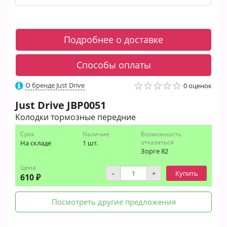
Подробнее о доставке
Способы оплаты
О бренде Just Drive
0 оценок
Just Drive
JBP0051
Колодки тормозные передние
Срок
Наличие
Возможность
отказаться
На складе
1 шт.
Зорге 82
Цена
–
+
Купить
610 ₽
Посмотреть другие предложения