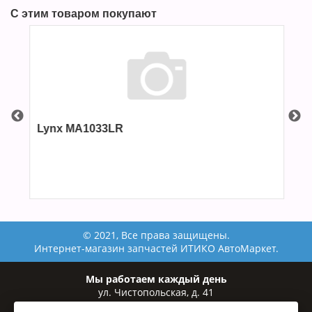
С этим товаром покупают
Lynx MA1033LR
Ju
08-
Ст
© 2021, Все права защищены.
Интернет-магазин запчастей ИТИКО АвтоМаркет.
Мы работаем каждый день
ул. Чистопольская, д. 41
ул. Рихарда Зорге, 82