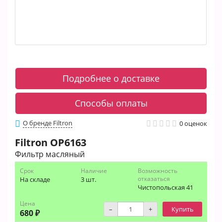
Подробнее о доставке
Способы оплаты
О бренде Filtron
0 оценок
Filtron
OP6163
Фильтр масляный
Срок
Наличие
Возможность
отказаться
На складе
3 шт.
Чистопольская 41
Цена
–
+
Купить
680 ₽