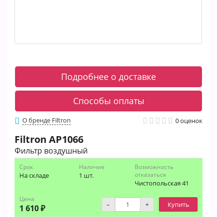
Подробнее о доставке
Способы оплаты
О бренде Filtron
0 оценок
Filtron
AP1066
Фильтр воздушный
Срок
Наличие
Возможность
отказаться
На складе
1 шт.
Чистопольская 41
Цена
–
+
Купить
1 610 ₽