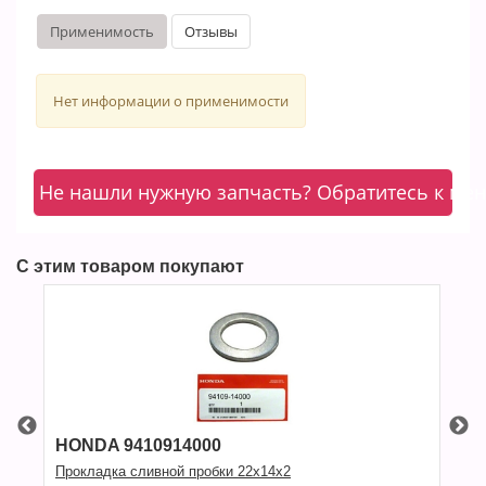
Применимость
Отзывы
Нет информации о применимости
Не нашли нужную запчасть? Обратитесь к ме
С этим товаром покупают
0914000
Filtron OP575
вной пробки 22x14x2
Масляный фильтр