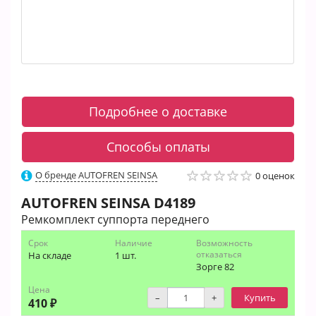
Подробнее о доставке
Способы оплаты
О бренде AUTOFREN SEINSA
0 оценок
AUTOFREN SEINSA
D4189
Ремкомплект суппорта переднего
Срок
Наличие
Возможность
отказаться
На складе
1 шт.
Зорге 82
Цена
–
+
Купить
410 ₽